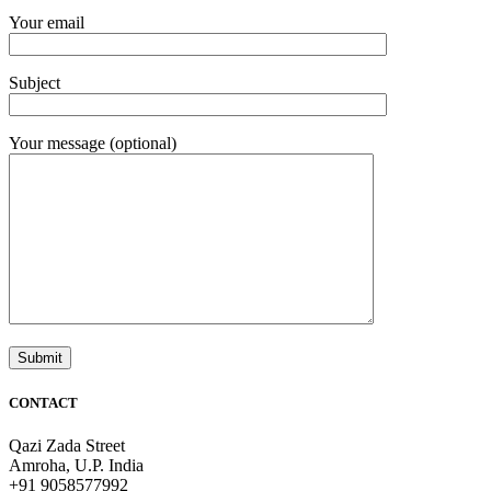
Your email
Subject
Your message (optional)
CONTACT
Qazi Zada Street
Amroha, U.P. India
+91 9058577992