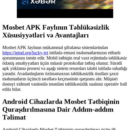
Mosbet APK Faylının Təhlükəsizlik
Xüsusiyyətləri və Avantajları
Mosbet APK faylının mükəmməl şifrələmə sistemlərindən
https://igmd.org/lucky-jet
istifadə etməsi məlumatlarınızın etibarlı
qorunmasını təmin edir. Mobil tətbiqin real vaxt rejimində təhlükəsiz
ödəniş əməliyyatları üçün müasir protokollar tətbiq olunur. Sürətli
apk yükləmə prosesi və aşağı sistem resursları tələbi istifadə rahatlığı
yaradır. Avadanlıqların özünəməxsus təhlükəsizlik üsulları şəxsi
məlumatların üçüncü tərəflərə keçməsinin qarşısını alır. Müştəri
dəstəyi xidməti vasitəsilə istənilən təhlükəsizlik sualınız operativ həll
edilə bilər.
Android Cihazlarda Mosbet Tətbiqinin
Quraşdırılmasına Dair Addım-addım
Təlimat
Android Cihazlarda Mosbet Tətbiqinin quraşdırılması üçün ilk