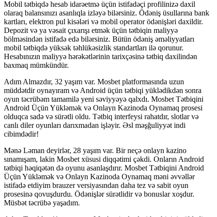
Mobil tətbiqdə hesab idarəetmə üçün istifadəçi profilinizə daxil
olaraq balansınızı asanlıqla izləyə bilərsiniz. Ödəniş üsullarına bank
kartları, elektron pul kisələri və mobil operator ödənişləri daxildir.
Depozit və ya vəsait çıxarışı etmək üçün tətbiqin maliyyə
bölməsindən istifadə edə bilərsiniz. Bütün ödəniş əməliyyatları
mobil tətbiqdə yüksək təhlükəsizlik standartları ilə qorunur.
Hesabınızın maliyyə hərəkətlərinin tarixçəsinə tətbiq daxilindən
baxmaq mümkündür.
Adım Almazdır, 32 yaşım var. Mosbet platformasında uzun
müddətdir oynayıram və Android üçün tətbiqi yüklədikdən sonra
oyun təcrübəm tamamilə yeni səviyyəyə qalxdı. Mosbet Tətbiqini
Android Üçün Yükləmək və Onlayn Kazinoda Oynamaq prosesi
olduqca sadə və sürətli oldu. Tətbiq interfeysi rahatdır, slotlar və
canlı diler oyunları darıxmadan işləyir. Əsl məşğuliyyət indi
cibimdədir!
Mənə Ləman deyirlər, 28 yaşım var. Bir neçə onlayn kazino
sınamışam, lakin Mosbet xüsusi diqqətimi çəkdi. Onların Android
tətbiqi həqiqətən də oyunu asanlaşdırır. Mosbet Tətbiqini Android
Üçün Yükləmək və Onlayn Kazinoda Oynamaq məni əvvəllər
istifadə etdiyim brauzer versiyasından daha tez və sabit oyun
prosesinə qovuşdurdu. Ödənişlər sürətlidir və bonuslar xoşdur.
Müsbət təcrübə yaşadım.