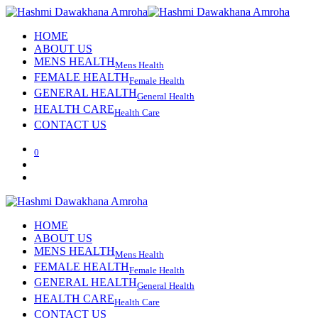
HOME
ABOUT US
MENS HEALTH
Mens Health
FEMALE HEALTH
Female Health
GENERAL HEALTH
General Health
HEALTH CARE
Health Care
CONTACT US
0
HOME
ABOUT US
MENS HEALTH
Mens Health
FEMALE HEALTH
Female Health
GENERAL HEALTH
General Health
HEALTH CARE
Health Care
CONTACT US