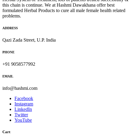
this chain is continue. We at Hashmi Dawakhana offer best
formulated Herbal Products to cure all male female health related
problems.
ADDRESS
Qazi Zada Street, U.P. India
PHONE
+91 9058577992
EMAIL
info@hashmi.com
Facebook
Instagram
LinkedIn
Twitter
YouTube
Cart